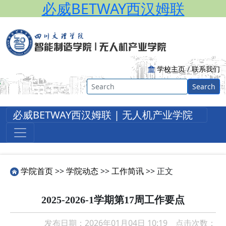
必威BETWAY西汉姆联
/
学校主页
联系我们
Search
必威BETWAY西汉姆联 | 无人机产业学院
学院首页
>>
学院动态
>>
工作简讯
>> 正文
2025-2026-1学期第17周工作要点
发布日期：2026年01月04日 10:19 点击次数：